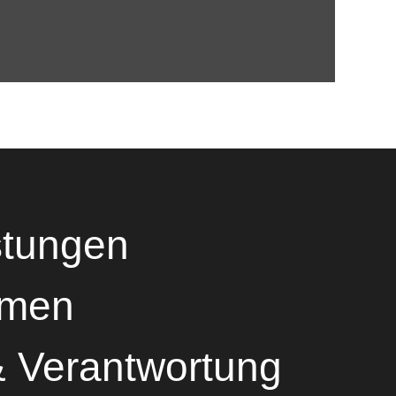
stungen
hmen
& Verantwortung